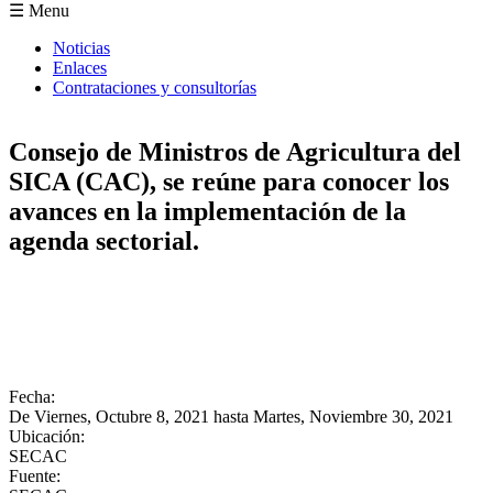
Formulario de búsqueda
☰ Menu
Noticias
Enlaces
Contrataciones y consultorías
Consejo de Ministros de Agricultura del
SICA (CAC), se reúne para conocer los
avances en la implementación de la
agenda sectorial.
Fecha:
De
Viernes, Octubre 8, 2021
hasta
Martes, Noviembre 30, 2021
Ubicación:
SECAC
Fuente: