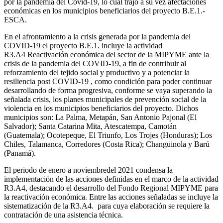
por la pandemia del Covid-19, lo cual trajo a su vez afectaciones
económicas en los municipios beneficiarios del proyecto B.E.1.-
ESCA.
En el afrontamiento a la crisis generada por la pandemia del
COVID-19 el proyecto B.E.1. incluye la actividad
R3.A4 Reactivación económica del sector de la MIPYME ante la
crisis de la pandemia del COVID-19, a fin de contribuir al
reforzamiento del tejido social y productivo y a potenciar la
resiliencia post COVID-19 , como condición para poder continuar
desarrollando de forma progresiva, conforme se vaya superando la
señalada crisis, los planes municipales de prevención social de la
violencia en los municipios beneficiarios del proyecto. Dichos
municipios son: La Palma, Metapán, San Antonio Pajonal (El
Salvador); Santa Catarina Mita, Atescatempa, Camotán
(Guatemala); Ocotepeque, El Triunfo, Los Trojes (Honduras); Los
Chiles, Talamanca, Corredores (Costa Rica); Changuinola y Barú
(Panamá).
El periodo de enero a noviembredel 2021 condensa la
implementación de las acciones definidas en el marco de la actividad
R3.A4, destacando el desarrollo del Fondo Regional MIPYME para
la reactivación económica. Entre las acciones señaladas se incluye la
sistematización de la R3.A4. para cuya elaboración se requiere la
contratación de una asistencia técnica.