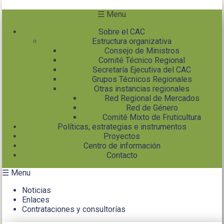
Pasar al contenido principal
☰ Menu
Sobre el CAC
Estructura organizativa
Consejo de Ministros
Comité Técnico Regional
Secretaría Ejecutiva del CAC
Grupos Técnicos Regionales
Otras instancias regionales
Red Regional de Mercados
Red de Género
Comité Mixto de Fruticultura
Políticas, estrategias e instrumentos
Proyectos
Centro de información
Contacto
☰ Menu
Noticias
Enlaces
Contrataciones y consultorías