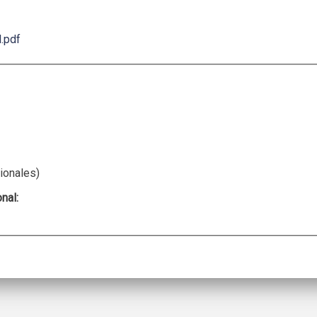
l.pdf
ionales)
onal: