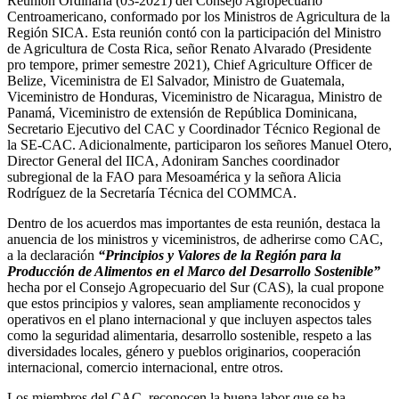
Reunión Ordinaria (03-2021) del Consejo Agropecuario
Centroamericano, conformado por los Ministros de Agricultura de la
Región SICA. Esta reunión contó con la participación del Ministro
de Agricultura de Costa Rica, señor Renato Alvarado (Presidente
pro tempore, primer semestre 2021), Chief Agriculture Officer de
Belize, Viceministra de El Salvador, Ministro de Guatemala,
Viceministro de Honduras, Viceministro de Nicaragua, Ministro de
Panamá, Viceministro de extensión de República Dominicana,
Secretario Ejecutivo del CAC y Coordinador Técnico Regional de
la SE-CAC. Adicionalmente, participaron los señores Manuel Otero,
Director General del IICA, Adoniram Sanches coordinador
subregional de la FAO para Mesoamérica y la señora Alicia
Rodríguez de la Secretaría Técnica del COMMCA.
Dentro de los acuerdos mas importantes de esta reunión, destaca la
anuencia de los ministros y viceministros, de adherirse como CAC,
a la declaración
“Principios y Valores de la Región para la
Producción de Alimentos en el Marco del Desarrollo Sostenible”
hecha por el Consejo Agropecuario del Sur (CAS), la cual propone
que estos principios y valores, sean ampliamente reconocidos y
operativos en el plano internacional y que incluyen aspectos tales
como la seguridad alimentaria, desarrollo sostenible, respeto a las
diversidades locales, género y pueblos originarios, cooperación
internacional, comercio internacional, entre otros.
Los miembros del CAC, reconocen la buena labor que se ha