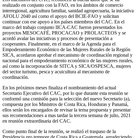
realizado en conjunto con la FAO, en los ámbitos de comercio
interregional, agricultura familiar, sanidad agropecuaria, la iniciativa
AFOLU 2040 así como el apoyo del BCIE-FAO y solicitan
continuar con ese apoyo a los países miembros del CAC. En el
marco del trabajo conjunto IICA-CAC fueron presentados los
proyectos MESOCAFÉ, PROCACAO y PROLACTEOS y se
acordó avalar las iniciativas y procesos de presentación a
cooperantes. Finalmente, en el marco de la Agenda para el
Empoderamiento Económico de las Mujeres Rurales de la Región
SICA, acordaron aprobar el mecanismo de coordinación regional y
nacional para el empoderamiento económico de las mujeres rurales,
así como la incorporación de SITCA y SICA/OSPESCA, mujeres
del sector turismo, pesca y acuicultura al mecanismo de
coordinación.
En los próximos meses finaliza el nombramiento del actual
Secretario Ejecutivo del CAC, por lo que durante esta reunión se
conformó una comisión para la selección del nuevo Secretario (a),
compuesta por los Ministros de Costa Rica, Honduras y Panamá,
ellos serán los encargados de revisar la terna propuesta y presentar
sus recomendaciones a mas tardar la tercera semana de julio, 2021
en reunión extraordinaria del CAC.
Como punto final de la reunión, se realizó el traspaso de la
Presidencia pro tempore de Costa Rica a Guatemala, agradeciendo