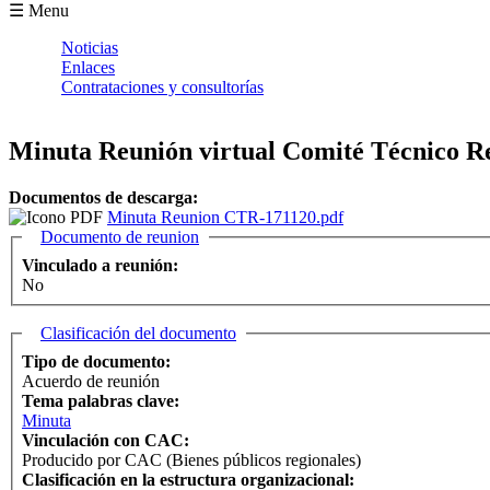
Formulario de búsqueda
☰ Menu
Noticias
Enlaces
Contrataciones y consultorías
Minuta Reunión virtual Comité Técnico Re
Documentos de descarga:
Minuta Reunion CTR-171120.pdf
Ocultar
Documento de reunion
Vinculado a reunión:
No
Ocultar
Clasificación del documento
Tipo de documento:
Acuerdo de reunión
Tema palabras clave:
Minuta
Vinculación con CAC:
Producido por CAC (Bienes públicos regionales)
Clasificación en la estructura organizacional: