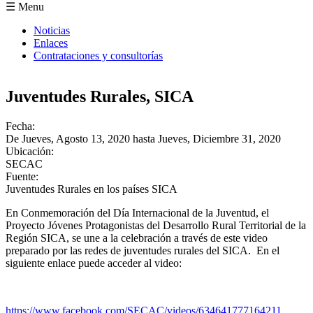
Formulario de búsqueda
☰ Menu
Noticias
Enlaces
Contrataciones y consultorías
Juventudes Rurales, SICA
Fecha:
De
Jueves, Agosto 13, 2020
hasta
Jueves, Diciembre 31, 2020
Ubicación:
SECAC
Fuente:
Juventudes Rurales en los países SICA
En Conmemoración del Día Internacional de la Juventud, el
Proyecto Jóvenes Protagonistas del Desarrollo Rural Territorial de la
Región SICA, se une a la celebración a través de este video
preparado por las redes de juventudes rurales del SICA. En el
siguiente enlace puede acceder al video:
https://www.facebook.com/SECAC/videos/634641777164211