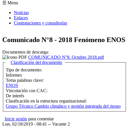
Formulario de búsqueda
☰ Menu
Noticias
Enlaces
Contrataciones y consultorías
Comunicado N°8 - 2018 Fenómeno ENOS
Documentos de descarga:
COMUNICADO N°8. Octubre 2018.pdf
Ocultar
Clasificación del documento
Tipo de documento:
Informes
Tema palabras clave:
ENOS
Vinculación con CAC:
De interés
Clasificación en la estructura organizacional:
Grupo Técnico Cambio climático y gestión integrada del riesgo
Inicie sesión
para comentar
Lun, 02/18/2019 - 08:41
--
Vacante 2