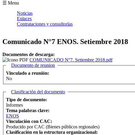
Formulario de búsqueda
☰ Menu
Noticias
Enlaces
Contrataciones y consultorías
Comunicado N°7 ENOS. Setiembre 2018
Documentos de descarga:
COMUNICADO N°7. Setiembre 2018.pdf
Ocultar
Documento de reunion
Vinculado a reunión:
No
Ocultar
Clasificación del documento
Tipo de documento:
Informes
Tema palabras clave:
ENOS
Vinculación con CAC:
Producido por CAC (Bienes públicos regionales)
Clasificación en la estructura organizacional: