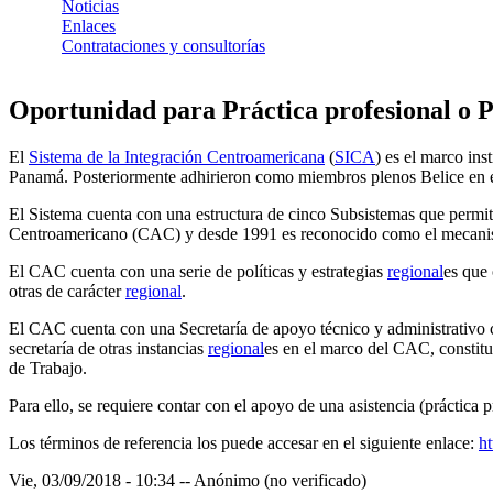
Noticias
Enlaces
Contrataciones y consultorías
Oportunidad para Práctica profesional o P
El
Sistema de la Integración Centroamericana
(
SICA
) es el marco ins
Panamá. Posteriormente adhirieron como miembros plenos Belice en el
El Sistema cuenta con una estructura de cinco Subsistemas que permi
Centroamericano (CAC) y desde 1991 es reconocido como el mecanismo i
El CAC cuenta con una serie de políticas y estrategias
regional
es que
otras de carácter
regional
.
El CAC cuenta con una Secretaría de apoyo técnico y administrativ
secretaría de otras instancias
regional
es en el marco del CAC, constituid
de Trabajo.
Para ello, se requiere contar con el apoyo de una asistencia (práctica 
Los términos de referencia los puede accesar en el siguiente enlace:
ht
Vie, 03/09/2018 - 10:34
--
Anónimo (no verificado)