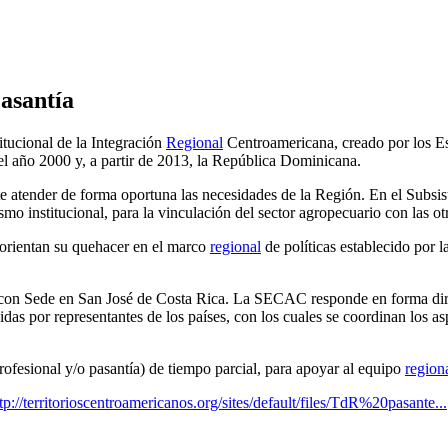
asantía
titucional de la Integración
Regional
Centroamericana, creado por los E
 año 2000 y, a partir de 2013, la República Dominicana.
te atender de forma oportuna las necesidades de la Región. En el Subs
nstitucional, para la vinculación del sector agropecuario con las otra
 orientan su quehacer en el marco
regional
de políticas establecido por
o con Sede en San José de Costa Rica. La SECAC responde en forma di
as por representantes de los países, con los cuales se coordinan los aspe
profesional y/o pasantía) de tiempo parcial, para apoyar al equipo
region
tp://territorioscentroamericanos.org/sites/default/files/TdR%20pasante...