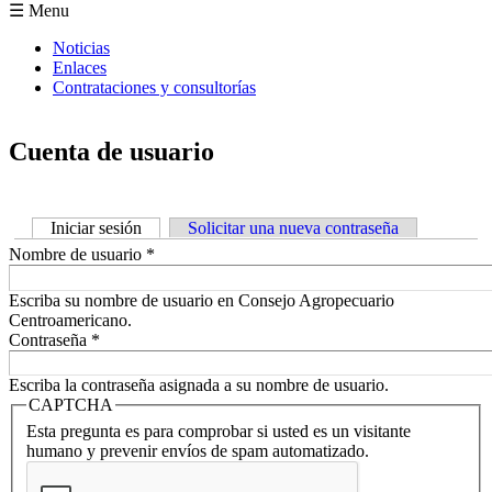
Formulario de búsqueda
☰ Menu
Noticias
Enlaces
Contrataciones y consultorías
Cuenta de usuario
Iniciar sesión
(solapa activa)
Solicitar una nueva contraseña
Solapas principales
Nombre de usuario
*
Escriba su nombre de usuario en Consejo Agropecuario
Centroamericano.
Contraseña
*
Escriba la contraseña asignada a su nombre de usuario.
CAPTCHA
Esta pregunta es para comprobar si usted es un visitante
humano y prevenir envíos de spam automatizado.