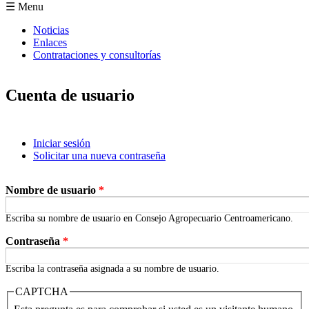
Formulario de búsqueda
☰ Menu
Noticias
Enlaces
Contrataciones y consultorías
Cuenta de usuario
Iniciar sesión
(solapa activa)
Solicitar una nueva contraseña
Solapas principales
Nombre de usuario
*
Escriba su nombre de usuario en Consejo Agropecuario Centroamericano.
Contraseña
*
Escriba la contraseña asignada a su nombre de usuario.
CAPTCHA