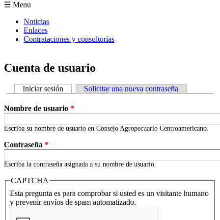
Formulario de búsqueda
☰ Menu
Noticias
Enlaces
Contrataciones y consultorías
Cuenta de usuario
Iniciar sesión
(solapa activa)
Solicitar una nueva contraseña
Solapas principales
Nombre de usuario
*
Escriba su nombre de usuario en Consejo Agropecuario Centroamericano.
Contraseña
*
Escriba la contraseña asignada a su nombre de usuario.
CAPTCHA
Esta pregunta es para comprobar si usted es un visitante humano
y prevenir envíos de spam automatizado.