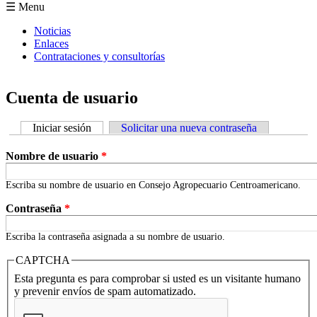
Formulario de búsqueda
☰ Menu
Noticias
Enlaces
Contrataciones y consultorías
Cuenta de usuario
Iniciar sesión
(solapa activa)
Solicitar una nueva contraseña
Solapas principales
Nombre de usuario
*
Escriba su nombre de usuario en Consejo Agropecuario Centroamericano.
Contraseña
*
Escriba la contraseña asignada a su nombre de usuario.
CAPTCHA
Esta pregunta es para comprobar si usted es un visitante humano
y prevenir envíos de spam automatizado.