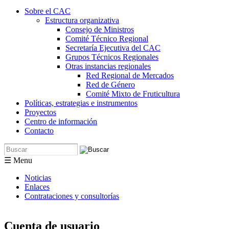
Sobre el CAC
Estructura organizativa
Consejo de Ministros
Comité Técnico Regional
Secretaría Ejecutiva del CAC
Grupos Técnicos Regionales
Otras instancias regionales
Red Regional de Mercados
Red de Género
Comité Mixto de Fruticultura
Políticas, estrategias e instrumentos
Proyectos
Centro de información
Contacto
Buscar
Formulario de búsqueda
☰ Menu
Noticias
Enlaces
Contrataciones y consultorías
Cuenta de usuario